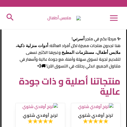
خطي
لى
MAIN
منتجاتنا أصلية و ذات جودة
البح
لمحتوى
عالية
MENU
✨ مرحبًا بكم في متجر
!
أسرتي
هنا تجدون منتجات مميزة لكل أفراد العائلة:
أدوات منزلية ذكية،
وغيرها الكثير. نسعى
ملابس أطفال، مستلزمات المطبخ
لتقديم تجربة تسوق سهلة وآمنة، مع جودة عالية وأسعار في
متناول الجميع. ابدئي رحلتك في التسوق الآن! 🚚💨
منتجاتنا أصلية و ذات جودة
عالية
السعر
السعر
السعر
السعر
الأصلي
الحالي
الأصلي
الحالي
هو:
هو:
هو:
هو:
ترنج أولادي شتوي
ترنج أولادي شتوي
300,00 EGP.
390,00 EGP.
300,00 EGP.
350,00 EGP.