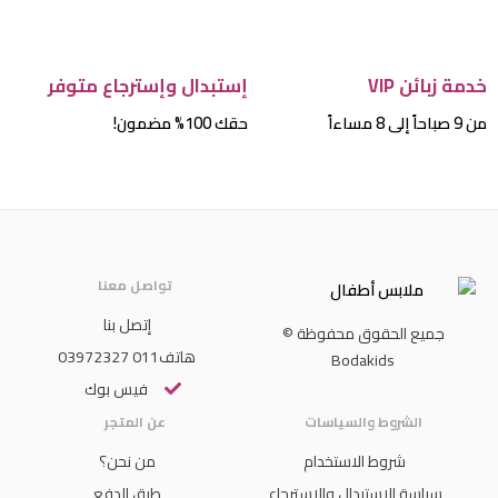
خدمة زبائن VIP
إستبدال وإسترجاع متوفر
من 9 صباحاً إلى 8 مساءاً
حقك 100% مضمون!
تواصل معنا
إتصل بنا
جميع الحقوق محفوظة ©
هاتف011 03972327
Bodakids
فيس بوك
الشروط والسياسات
عن المتجر
شروط الاستخدام
من نحن؟
سياسة الإستبدال والإسترجاع
طرق الدفع